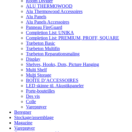
Room Divider
ALU THERMOWOOD
Alu Thermowood Accessoires
Alu Panels
Alu Panels Accessoires
Panneau FireGuard
Completion List: UNIKA
Completion List: PREMIUM, PROFF, SQUARE
Træbeton Basic
Træbeton Multifin
Træbeton Reparationsmaling
Display
Shelves, Hooks, Dots, Picture Hanging
Multi Shelf
Multi Storage
BOÎTE D’ACCESSOIRES
LED skinne til. Akustikpaneler
Porte-bouteilles
Des vis
Colle
Vareprøver
Beregner
Stockage/assemblage
Magazine
Vareprøver