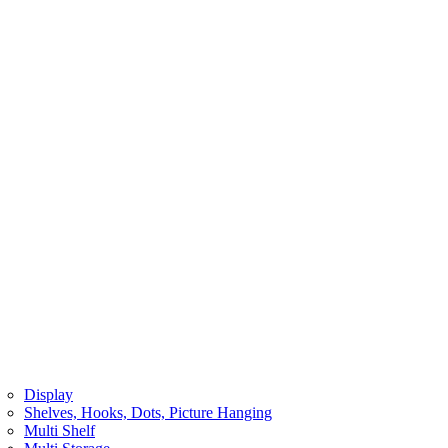
Display
Shelves, Hooks, Dots, Picture Hanging
Multi Shelf