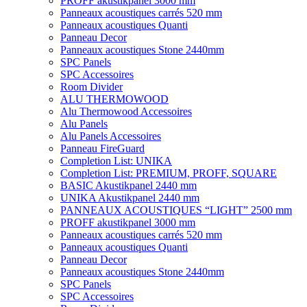
PROFF akustikpanel 3000 mm
Panneaux acoustiques carrés 520 mm
Panneaux acoustiques Quanti
Panneau Decor
Panneaux acoustiques Stone 2440mm
SPC Panels
SPC Accessoires
Room Divider
ALU THERMOWOOD
Alu Thermowood Accessoires
Alu Panels
Alu Panels Accessoires
Panneau FireGuard
Completion List: UNIKA
Completion List: PREMIUM, PROFF, SQUARE
BASIC Akustikpanel 2440 mm
UNIKA Akustikpanel 2440 mm
PANNEAUX ACOUSTIQUES “LIGHT” 2500 mm
PROFF akustikpanel 3000 mm
Panneaux acoustiques carrés 520 mm
Panneaux acoustiques Quanti
Panneau Decor
Panneaux acoustiques Stone 2440mm
SPC Panels
SPC Accessoires