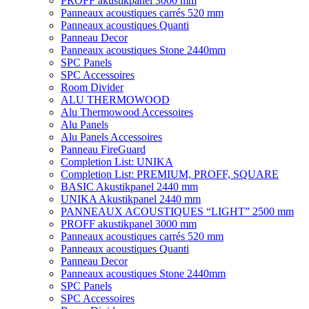
PROFF akustikpanel 3000 mm
Panneaux acoustiques carrés 520 mm
Panneaux acoustiques Quanti
Panneau Decor
Panneaux acoustiques Stone 2440mm
SPC Panels
SPC Accessoires
Room Divider
ALU THERMOWOOD
Alu Thermowood Accessoires
Alu Panels
Alu Panels Accessoires
Panneau FireGuard
Completion List: UNIKA
Completion List: PREMIUM, PROFF, SQUARE
BASIC Akustikpanel 2440 mm
UNIKA Akustikpanel 2440 mm
PANNEAUX ACOUSTIQUES “LIGHT” 2500 mm
PROFF akustikpanel 3000 mm
Panneaux acoustiques carrés 520 mm
Panneaux acoustiques Quanti
Panneau Decor
Panneaux acoustiques Stone 2440mm
SPC Panels
SPC Accessoires