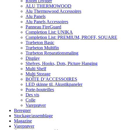
Room Divider
ALU THERMOWOOD
Alu Thermowood Accessoires
Alu Panels
Alu Panels Accessoires
Panneau FireGuard
Completion List: UNIKA
Completion List: PREMIUM, PROFF, SQUARE
Træbeton Basic
Træbeton Multifin
Træbeton Reparationsmaling
Display
Shelves, Hooks, Dots, Picture Hanging
Multi Shelf
Multi Storage
BOÎTE D’ACCESSOIRES
LED skinne til. Akustikpaneler
Porte-bouteilles
Des vis
Colle
Vareprøver
Beregner
Stockage/assemblage
Magazine
Vareprøver