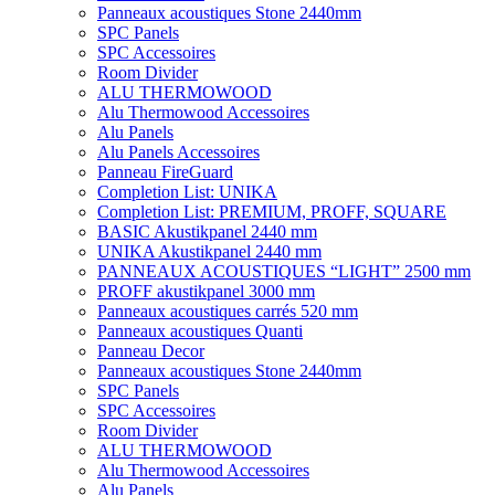
Panneaux acoustiques Stone 2440mm
SPC Panels
SPC Accessoires
Room Divider
ALU THERMOWOOD
Alu Thermowood Accessoires
Alu Panels
Alu Panels Accessoires
Panneau FireGuard
Completion List: UNIKA
Completion List: PREMIUM, PROFF, SQUARE
BASIC Akustikpanel 2440 mm
UNIKA Akustikpanel 2440 mm
PANNEAUX ACOUSTIQUES “LIGHT” 2500 mm
PROFF akustikpanel 3000 mm
Panneaux acoustiques carrés 520 mm
Panneaux acoustiques Quanti
Panneau Decor
Panneaux acoustiques Stone 2440mm
SPC Panels
SPC Accessoires
Room Divider
ALU THERMOWOOD
Alu Thermowood Accessoires
Alu Panels