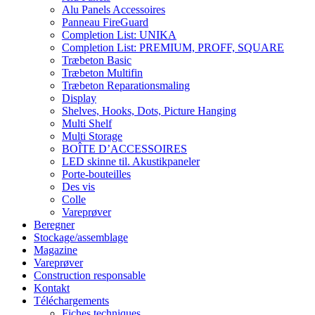
Alu Panels Accessoires
Panneau FireGuard
Completion List: UNIKA
Completion List: PREMIUM, PROFF, SQUARE
Træbeton Basic
Træbeton Multifin
Træbeton Reparationsmaling
Display
Shelves, Hooks, Dots, Picture Hanging
Multi Shelf
Multi Storage
BOÎTE D’ACCESSOIRES
LED skinne til. Akustikpaneler
Porte-bouteilles
Des vis
Colle
Vareprøver
Beregner
Stockage/assemblage
Magazine
Vareprøver
Construction responsable
Kontakt
Téléchargements
Fiches techniques