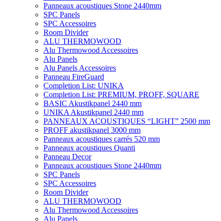
Panneaux acoustiques Stone 2440mm
SPC Panels
SPC Accessoires
Room Divider
ALU THERMOWOOD
Alu Thermowood Accessoires
Alu Panels
Alu Panels Accessoires
Panneau FireGuard
Completion List: UNIKA
Completion List: PREMIUM, PROFF, SQUARE
BASIC Akustikpanel 2440 mm
UNIKA Akustikpanel 2440 mm
PANNEAUX ACOUSTIQUES “LIGHT” 2500 mm
PROFF akustikpanel 3000 mm
Panneaux acoustiques carrés 520 mm
Panneaux acoustiques Quanti
Panneau Decor
Panneaux acoustiques Stone 2440mm
SPC Panels
SPC Accessoires
Room Divider
ALU THERMOWOOD
Alu Thermowood Accessoires
Alu Panels