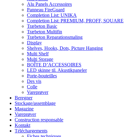
Alu Panels Accessoires
Panneau FireGuard
Completion List: UNIKA
Completion List: PREMIUM, PROFF, SQUARE
Træbeton Basic
Træbeton Multifin
Træbeton Reparationsmaling
Display
Shelves, Hooks, Dots, Picture Hanging
Multi Shelf
Multi Storage
BOÎTE D’ACCESSOIRES
LED skinne til. Akustikpaneler
Porte-bouteilles
Des vis
Colle
Vareprøver
Beregner
Stockage/assemblage
Magazine
Vareprøver
Construction responsable
Kontakt
Téléchargements
Fiches techniques