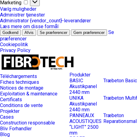
Marketing
Marketing
Vælg muligheder
Administrer tjenester
Administrator {vendor_count}-leverandører
Læs mere om disse formål
Se
Godkend
Afvis
Se præferencer
Gem præferencer
præferencer
Cookiepolitik
Privacy Policy
Produkter
Téléchargements
BASIC
Træbeton Basic
Fiches techniques
Akustikpanel
Notices de montage
2440 mm
Exploitation & maintenance
UNIKA
Træbeton Multif
Certificats
Akustikpanel
Conditions de vente
2440 mm
Projekter
PANNEAUX
Træbeton
Cases
ACOUSTIQUES
Reparationsmal
Construction responsable
“LIGHT” 2500
Bliv Forhandler
mm
Blog