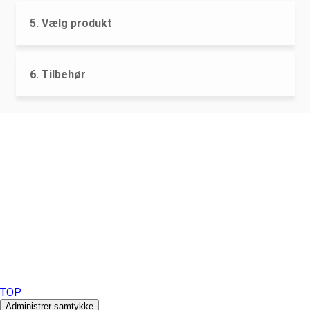
5. Vælg produkt
6. Tilbehør
NOUS CONTACTER
TreeTops A / S
Bavnevej 32
DK-6580 Vamdrup
Courriel:
info@treetops.dk
Téléphone:
+45 70 266 233
Heures d'ouverture #039 :
Lundi - Jeudi : 08h00 - 16h00
Vendredi : 08h00 - 15h30
Cookies Policy (EU)
Privacy Policy
Ask for our FSC
certified products.
®
Copyright 2026 © TreeTops A/S
TOP
Administrer samtykke