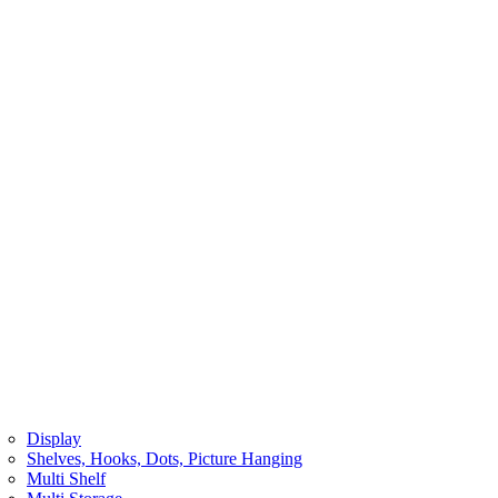
Display
Shelves, Hooks, Dots, Picture Hanging
Multi Shelf