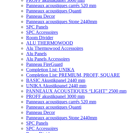
PROFF akustikpanel 3000 mm
Panneaux acoustiques carrés 520 mm
Panneaux acoustiques Quanti
Panneau Decor
Panneaux acoustiques Stone 2440mm
SPC Panels
SPC Accessoires
Room Divider
ALU THERMOWOOD
Alu Thermowood Accessoires
Alu Panels
Alu Panels Accessoires
Panneau FireGuard
Completion List: UNIKA
Completion List: PREMIUM, PROFF, SQUARE
BASIC Akustikpanel 2440 mm
UNIKA Akustikpanel 2440 mm
PANNEAUX ACOUSTIQUES “LIGHT” 2500 mm
PROFF akustikpanel 3000 mm
Panneaux acoustiques carrés 520 mm
Panneaux acoustiques Quanti
Panneau Decor
Panneaux acoustiques Stone 2440mm
SPC Panels
SPC Accessoires