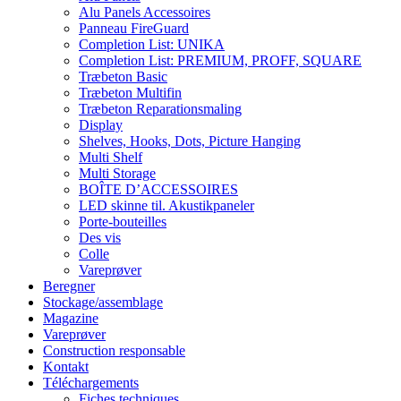
Alu Panels Accessoires
Panneau FireGuard
Completion List: UNIKA
Completion List: PREMIUM, PROFF, SQUARE
Træbeton Basic
Træbeton Multifin
Træbeton Reparationsmaling
Display
Shelves, Hooks, Dots, Picture Hanging
Multi Shelf
Multi Storage
BOÎTE D’ACCESSOIRES
LED skinne til. Akustikpaneler
Porte-bouteilles
Des vis
Colle
Vareprøver
Beregner
Stockage/assemblage
Magazine
Vareprøver
Construction responsable
Kontakt
Téléchargements
Fiches techniques