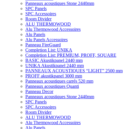
Panneaux acoustiques Stone 2440mm
SPC Panels
SPC Accessoires
Room Divider
ALU THERMOWOOD
Alu Thermowood Accessoires
Alu Panels
Alu Panels Accessoires
Panneau FireGuard
Completion List: UNIKA
Completion List: PREMIUM, PROFF, SQUARE
BASIC Akustikpanel 2440 mm
UNIKA Akustikpanel 2440 mm
PANNEAUX ACOUSTIQUES “LIGHT” 2500 mm
PROFF akustikpanel 3000 mm
Panneaux acoustiques carrés 520 mm
Panneaux acoustiques Quanti
Panneau Decor
Panneaux acoustiques Stone 2440mm
SPC Panels
SPC Accessoires
Room Divider
ALU THERMOWOOD
Alu Thermowood Accessoires
Alu Panels