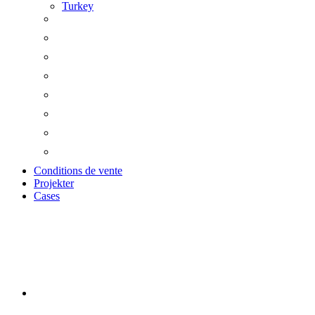
Turkey
Conditions de vente
Projekter
Cases
Akustikbilleder m. tr