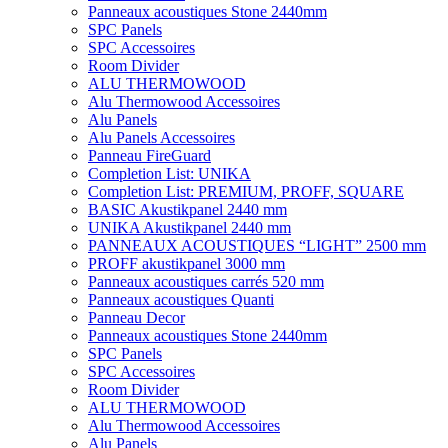
Panneaux acoustiques Stone 2440mm
SPC Panels
SPC Accessoires
Room Divider
ALU THERMOWOOD
Alu Thermowood Accessoires
Alu Panels
Alu Panels Accessoires
Panneau FireGuard
Completion List: UNIKA
Completion List: PREMIUM, PROFF, SQUARE
BASIC Akustikpanel 2440 mm
UNIKA Akustikpanel 2440 mm
PANNEAUX ACOUSTIQUES “LIGHT” 2500 mm
PROFF akustikpanel 3000 mm
Panneaux acoustiques carrés 520 mm
Panneaux acoustiques Quanti
Panneau Decor
Panneaux acoustiques Stone 2440mm
SPC Panels
SPC Accessoires
Room Divider
ALU THERMOWOOD
Alu Thermowood Accessoires
Alu Panels