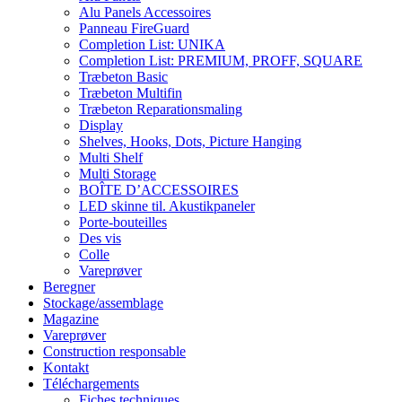
Alu Panels Accessoires
Panneau FireGuard
Completion List: UNIKA
Completion List: PREMIUM, PROFF, SQUARE
Træbeton Basic
Træbeton Multifin
Træbeton Reparationsmaling
Display
Shelves, Hooks, Dots, Picture Hanging
Multi Shelf
Multi Storage
BOÎTE D’ACCESSOIRES
LED skinne til. Akustikpaneler
Porte-bouteilles
Des vis
Colle
Vareprøver
Beregner
Stockage/assemblage
Magazine
Vareprøver
Construction responsable
Kontakt
Téléchargements
Fiches techniques