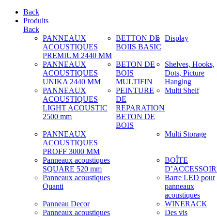
Back
Produits
Back
PANNEAUX
BETTON DE
Display
ACOUSTIQUES
BOIIS BASIC
PREMIUM 2440 MM
PANNEAUX
BETON DE
Shelves, Hooks,
ACOUSTIQUES
BOIS
Dots, Picture
UNIKA 2440 MM
MULTIFIN
Hanging
PANNEAUX
PEINTURE
Multi Shelf
ACOUSTIQUES
DE
LIGHT ACOUSTIC
REPARATION
2500 mm
BETON DE
BOIS
PANNEAUX
Multi Storage
ACOUSTIQUES
PROFF 3000 MM
Panneaux acoustiques
BOÎTE
SQUARE 520 mm
D’ACCESSOIR
Panneaux acoustiques
Barre LED pour
Quanti
panneaux
acoustiques
Panneau Decor
WINERACK
Panneaux acoustiques
Des vis