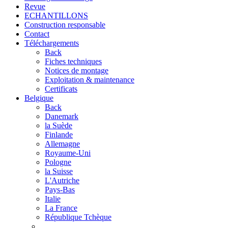
Revue
ECHANTILLONS
Construction responsable
Contact
Téléchargements
Back
Fiches techniques
Notices de montage
Exploitation & maintenance
Certificats
Belgique
Back
Danemark
la Suède
Finlande
Allemagne
Royaume-Uni
Pologne
la Suisse
L'Autriche
Pays-Bas
Italie
La France
République Tchèque