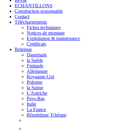
Revue
ECHANTILLONS
Construction responsable
Contact
Téléchargements
Fiches techniques
Notices de montage
Exploitation & maintenance
Certificats
Belgique
Danemark
la Suède
Finlande
Allemagne
Royaume-Uni
Pologne
la Suisse
L'Autriche
Pays-Bas
Italie
La France
République Tchèque