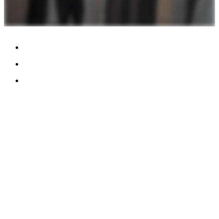
NOUS CONTACTER
TreeTops A / S
Bavnevej 32
DK-6580 Vamdrup
Courriel:
info@treetops.dk
Téléphone:
+45 70 266 233
Horaires d'ouverture #039 :
Lundi - Jeudi : 08h00 - 16h00
Vendredi : 08h00 - 15h30
Politique de cookies (UE)