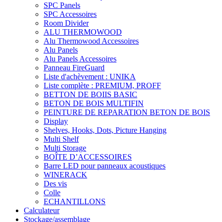
SPC Panels
SPC Accessoires
Room Divider
ALU THERMOWOOD
Alu Thermowood Accessoires
Alu Panels
Alu Panels Accessoires
Panneau FireGuard
Liste d'achèvement : UNIKA
Liste complète : PREMIUM, PROFF
BETTON DE BOIIS BASIC
BETON DE BOIS MULTIFIN
PEINTURE DE REPARATION BETON DE BOIS
Display
Shelves, Hooks, Dots, Picture Hanging
Multi Shelf
Multi Storage
BOÎTE D’ACCESSOIRES
Barre LED pour panneaux acoustiques
WINERACK
Des vis
Colle
ECHANTILLONS
Calculateur
Stockage/assemblage