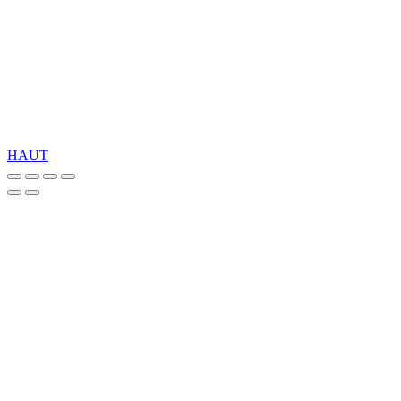
Des cendres pour notre FSC
®
produits certifiés.
Copyright 2026 © TreeTops A/S
HAUT